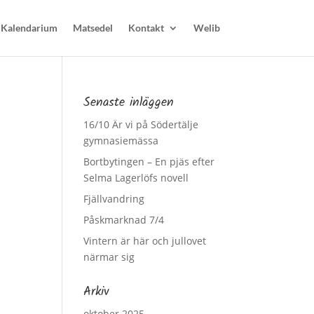
Kalendarium
Matsedel
Kontakt
Welib
Senaste inläggen
16/10 Är vi på Södertälje
gymnasiemässa
Bortbytingen – En pjäs efter
Selma Lagerlöfs novell
Fjällvandring
Påskmarknad 7/4
Vintern är här och jullovet
närmar sig
Arkiv
oktober 2025