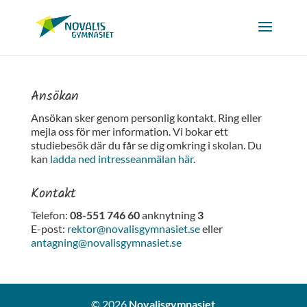
Ansökan
Ansökan sker genom personlig kontakt. Ring eller
mejla oss för mer information. Vi bokar ett
studiebesök där du får se dig omkring i skolan. Du
kan
ladda ned intresseanmälan här
.
Kontakt
Telefon:
08-551 746 60
anknytning
3
E-post:
rektor@novalisgymnasiet.se
eller
antagning@novalisgymnasiet.se
© 2026
Novalisgymnasiet