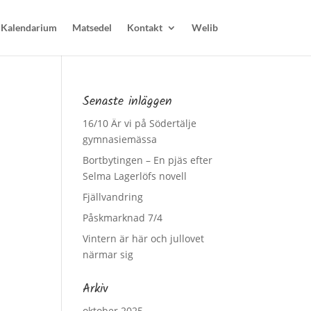
Kalendarium
Matsedel
Kontakt
Welib
Senaste inläggen
16/10 Är vi på Södertälje
gymnasiemässa
Bortbytingen – En pjäs efter
Selma Lagerlöfs novell
Fjällvandring
Påskmarknad 7/4
Vintern är här och jullovet
närmar sig
Arkiv
oktober 2025