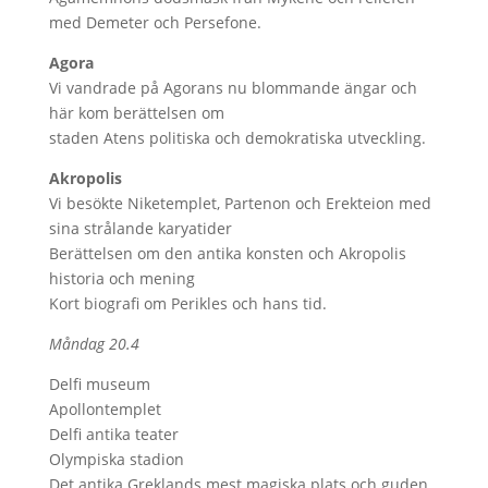
med Demeter och Persefone.
Agora
Vi vandrade på Agorans nu blommande ängar och
här kom berättelsen om
staden Atens politiska och demokratiska utveckling.
Akropolis
Vi besökte Niketemplet, Partenon och Erekteion med
sina strålande karyatider
Berättelsen om den antika konsten och Akropolis
historia och mening
Kort biografi om Perikles och hans tid.
Måndag 20.4
Delfi museum
Apollontemplet
Delfi antika teater
Olympiska stadion
Det antika Greklands mest magiska plats och guden