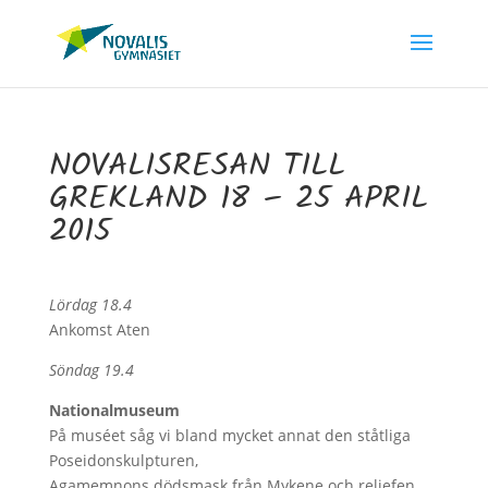
NOVALISRESAN TILL
GREKLAND 18 – 25 APRIL
2015
Lördag 18.4
Ankomst Aten
Söndag 19.4
Nationalmuseum
På muséet såg vi bland mycket annat den ståtliga
Poseidonskulpturen,
Agamemnons dödsmask från Mykene och reliefen