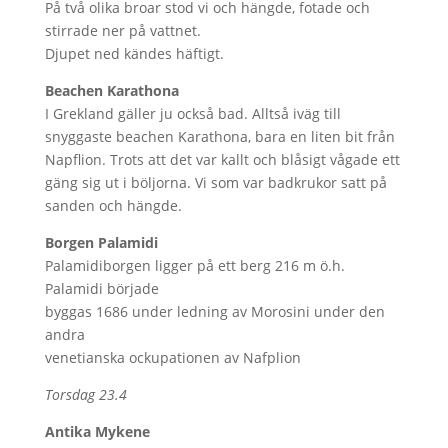
På två olika broar stod vi och hängde, fotade och
stirrade ner på vattnet.
Djupet ned kändes häftigt.
Beachen Karathona
I Grekland gäller ju också bad. Alltså iväg till
snyggaste beachen Karathona, bara en liten bit från
Napflion. Trots att det var kallt och blåsigt vågade ett
gäng sig ut i böljorna. Vi som var badkrukor satt på
sanden och hängde.
Borgen Palamidi
Palamidiborgen ligger på ett berg 216 m ö.h.
Palamidi började
byggas 1686 under ledning av Morosini under den
andra
venetianska ockupationen av Nafplion
Torsdag 23.4
Antika Mykene