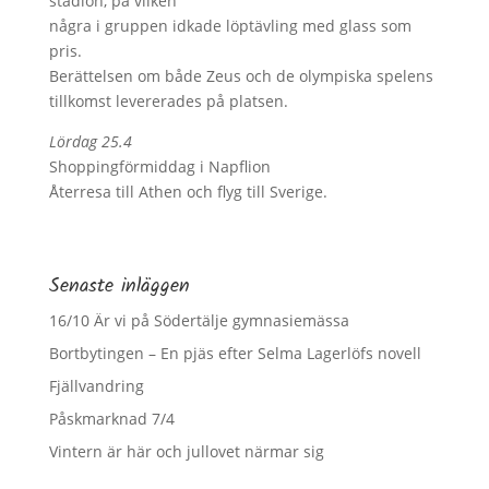
stadion, på vilken
några i gruppen idkade löptävling med glass som
pris.
Berättelsen om både Zeus och de olympiska spelens
tillkomst levererades på platsen.
Lördag 25.4
Shoppingförmiddag i Napflion
Återresa till Athen och flyg till Sverige.
Senaste inläggen
16/10 Är vi på Södertälje gymnasiemässa
Bortbytingen – En pjäs efter Selma Lagerlöfs novell
Fjällvandring
Påskmarknad 7/4
Vintern är här och jullovet närmar sig