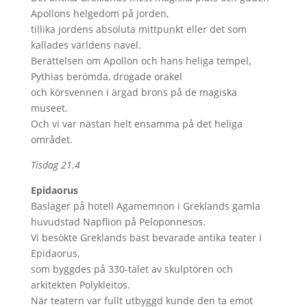
Apollons helgedom på jorden,
tillika jordens absoluta mittpunkt eller det som
kallades världens navel.
Berättelsen om Apollon och hans heliga tempel,
Pythias berömda, drogade orakel
och körsvennen i ärgad brons på de magiska
museet.
Och vi var nästan helt ensamma på det heliga
området.
Tisdag 21.4
Epidaorus
Basläger på hotell Agamemnon i Greklands gamla
huvudstad Napflion på Peloponnesos.
Vi besökte Greklands bäst bevarade antika teater i
Epidaorus,
som byggdes på 330-talet av skulptören och
arkitekten Polykleitos.
När teatern var fullt utbyggd kunde den ta emot