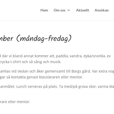
Hem
Om oss
Aktuellt
Ansökan
ember (måndag-fredag)
 där vi bland annat kommer att, paddla, vandra, dyka/snorkla, ev
trycka t-shirt och så sång och musik.
 samlas vid skolan och åker gemensamt till Borgs gård. Var extra no
ngar så kontakta genast klassläraren eller mentor.
lanmålet. Lunch serveras på plats. Ta med/på grova skor, varma kl
ärare eller mentor.