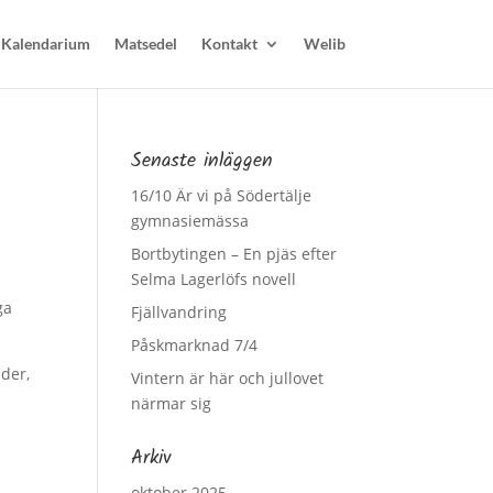
Kalendarium
Matsedel
Kontakt
Welib
Senaste inläggen
16/10 Är vi på Södertälje
gymnasiemässa
Bortbytingen – En pjäs efter
Selma Lagerlöfs novell
ga
Fjällvandring
Påskmarknad 7/4
äder,
Vintern är här och jullovet
närmar sig
Arkiv
oktober 2025